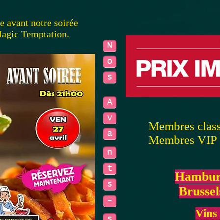
e avant notre soirée
agic Temptation.
N
o
s
A
v
Membres class
a
Membres VIP :
n
t
Hamburg
s
Brussel
-
Vins 
s