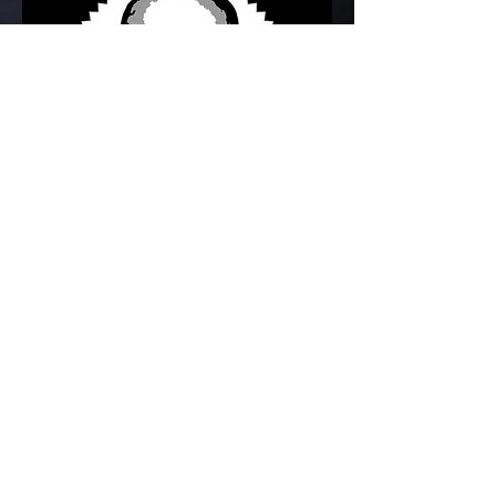
Réservez votre table !
- Facebook (message privé) ou
- tél : 0476/27.17.15. ou
- réservation en ligne
(voir ci-dessous)
Réservation en ligne : Couscous