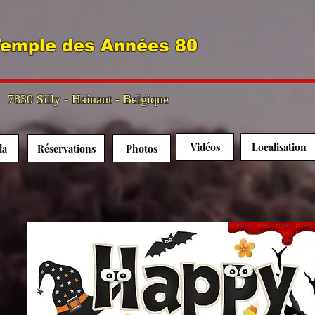
emple des Années 80
7830 Silly - Hainaut - Belgique
Vidéos
Localisation
da
Réservations
Photos