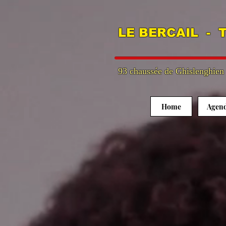
LE BERCAIL - T
93 chaussée de Ghislenghien
Home
Agen