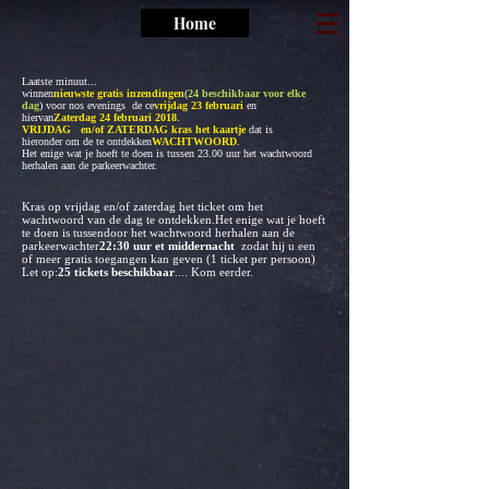
Home
Laatste minuut...
winnen
nieuwste gratis inzendingen
(
24 beschikbaar voor elke
dag
) voor nos evenings de ce
vrijdag 23 februari
en
hiervan
Zaterdag 24 februari 2018
.
VRIJDAG en/of ZATERDAG kras het kaartje
dat is
hieronder
om de te ontdekken
WACHTWOORD
.
Het enige wat je hoeft te doen is tussen 23.00 uur het wachtwoord
herhalen aan de parkeerwachter.
Kras op vrijdag en/of zaterdag het ticket om het
wachtwoord van de dag te ontdekken.
Het enige wat je hoeft
te doen is tussendoor het wachtwoord herhalen aan de
parkeerwachter
22:30 uur et middernacht
zodat hij u een
of meer gratis toegangen kan geven (1 ticket per persoon)
Let op:
25 tickets beschikbaar
.... Kom eerder.