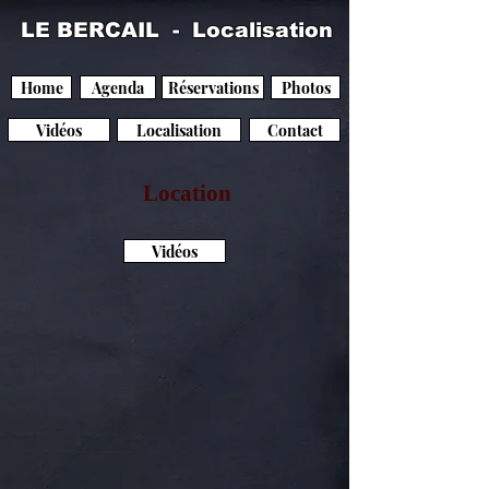
LE BERCAIL - Localisation
Home
Agenda
Réservations
Photos
Vidéos
Localisation
Contact
Location
Vidéos